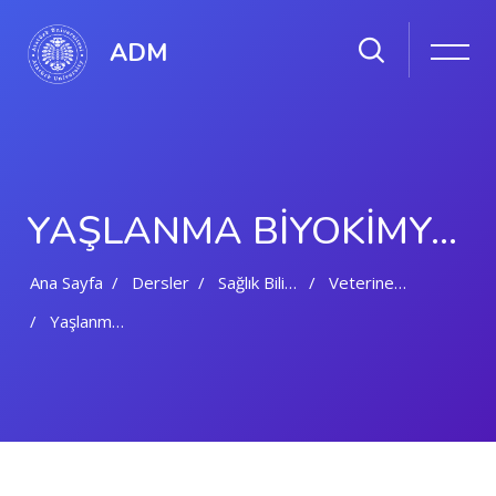
ADM
YAŞLANMA BIYOKIMYASI | TUBA DOĞAN
Ana Sayfa
Dersler
Sağlık Bilimleri Enstitüsü
Veterinerlik Biyokimyası - Anabilim Dalı
Yaşlanma Biyokimyası | Tuba DOĞAN20241107123015
Ana içeriğe geç