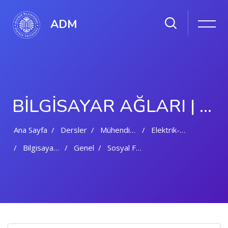
ADM
BILGISAYAR AĞLARI | BÜLENT ÇAVUŞOĞLU
Ana Sayfa
Dersler
Mühendislik Fakültesi
Elektrik-Elektronik Mühendisliği Bölümü
Bilgisayar Ağları | Bülent ÇAVUŞOĞLU
Genel
Sosyal Forum
Ana içeriğe geç