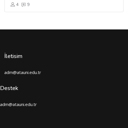
4
9
İletisim
adm@atauni.edu.tr
Destek
adm@atauni.edu.tr